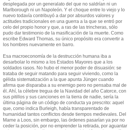
desplegada por un generalato del que no saldrían ni un
Marlborough ni un Napoleón. Y el choque entre lo viejo y lo
nuevo todavía contribuyó a dar por absurdos valores y
actitudes tradicionales en una guerra a la que se entró por
celo del propio honor y que, a ras de las trincheras, sólo
pudo dar testimonio de la masificación de la muerte. Como
escribe Edward Thomas, su único propósito era convertir a
los hombres nuevamente en barro.
Esa macroeconomía de la destrucción humana iba a
desarbolar lo mismo a los Estados Mayores que a los
soldados rasos. No hubo el menor poder de disuasión: se
trataba de seguir matando para seguir viviendo, como la
gélida sistematización a la que apunta Jünger cuando
afirma que disparaba a su enemigo pero no pensaba mal de
él. Ahí, la célebre tregua de la Navidad del año Catorce, con
sus pitillos y sus canciones en la tierra de nadie, sería la
última página de un código de conducta ya prescrito: aquel
que, como indica Burleigh, había transparentado de
humanidad tantos conflictos desde tiempos medievales. Del
Marne a Loos, sin embargo, las órdenes pasarían ya por no
ceder la posición, por no emprender la retirada, por aguantar