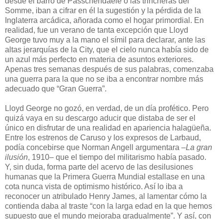
desde el barro de Passchendaele o las trincheras del
Somme, iban a cifrar en él la sugestión y la pérdida de la
Inglaterra arcádica, añorada como el hogar primordial. En
realidad, fue un verano de tanta excepción que Lloyd
George tuvo muy a la mano el símil para declarar, ante las
altas jerarquías de la City, que el cielo nunca había sido de
un azul más perfecto en materia de asuntos exteriores.
Apenas tres semanas después de sus palabras, comenzaba
una guerra para la que no se iba a encontrar nombre más
adecuado que “Gran Guerra”.
Lloyd George no gozó, en verdad, de un día profético. Pero
quizá vaya en su descargo aducir que distaba de ser el
único en disfrutar de una realidad en apariencia halagüeña.
Entre los estrenos de Caruso y los expresos de Larbaud,
podía concebirse que Norman Angell argumentara –
La gran
ilusión
, 1910– que el tiempo del militarismo había pasado.
Y, sin duda, forma parte del acervo de las desilusiones
humanas que la Primera Guerra Mundial estallase en una
cota nunca vista de optimismo histórico. Así lo iba a
reconocer un atribulado Henry James, al lamentar cómo la
contienda daba al traste “con la larga edad en la que hemos
supuesto que el mundo mejoraba gradualmente”. Y así, con