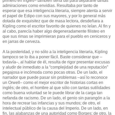
primero en inglés– también sería útil para depararle tantas
admiraciones como envidias. Resultaba por tanto de
esperar que esa inteligencia literaria, siempre atenta a servir
el papel de Edipo con sus mayores, y por lo general más
dotada de exquisitez que de masa lectora, desdeñara a
Kipling como el escritor favorito de quienes no leían. Al fin y
al cabo, parecía haber algo degeneradamente filisteo en
que sus rimas se imprimieran para el pueblo en ceniceros y
en jarras de cerveza.
A la posteridad, y no sólo a la inteligencia literaria, Kipling
tampoco se lo iba a poner fácil. Baste considerar que –
todavía–, al hablar de él, resulta de rigor presentar excusas
y aludir de inmediato a la “complejidad de una reputación”
pegajosa e incómoda como pocas otras. De un lado, el
narrador que puede pasar sin problemas –así lo reconoce
un Orwell– como el mejor escritor de historias cortas en
inglés; de otro, el hombre al que sólo con tantas sutilidades
como buena voluntad se le puede librar de la carga tan
nefanda de racismo. De un lado, el genio sin parangón a la
hora de recrear las infancias y sus mundos; de otro, el
intelectual público de la causa del Imperio. De un lado, en
fin, las alabanzas de una autoridad como Borges; de otro, la