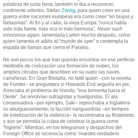
palabras de justa fama, también lo iba a reconocer,
continente adentro, Stefan
Zweig
, para quien creer en una
guerra entre naciones europeas era como creer “en brujas y
fantasmas”. Al fin y al cabo, la vieja Europa “nunca había
sido más fuerte, más rica ni más hermosa”.
Never such
innocence again,
lamentaría Larkin mucho después, como
quien lamenta el adiós al “mundo de ayer” o contempla la
espada de llamas que cierra el Paraíso.
No son pocos los que han querido encontrar en ese perfecto
mediodía de civilización una formación de nubes, los
amplios círculos que describen en su vuelo las naves
carroñeras. En Gran Bretaña, no faltó quien –con la novela
de Forster– se preguntara si Howards End seguiría en pie.
Arreciaba el problema de Irlanda, “esa tormenta hacia el
Oeste”. Se revolvían sufragistas y huelguistas. El ala
conservadora –por ejemplo, Saki– reprochaba a Inglaterra
su aburguesamiento; la facción vanguardista –en tiempos
de estetización de la violencia– le recriminaba su filisteísmo,
y aun se permitía la culpa de celebrar la guerra como
“higiene”. Mientras, en los telegramas y despachos del
Foreign Office se reconocía como “nuestro verdadero