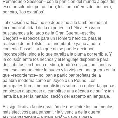
Remarque o Sassoon– con la partición del mundo a ojos del
escritor-soldado: por un lado, los compañeros de trinchera;
por otro, “los extraños”.
Tal escisión radical no se debe sino a la también radical
incomunicabilidad de la experiencia bélica. En vano
buscaremos a lo largo de la Gran Guerra –escribe
Bergonzi– espacios para un Homero heroico, para el
realismo de un Tolstoi. Lo innombrable ya no aludirá –
comenta Fussell– a lo que no se puede decir por
inconcebible, sino a lo que paraliza la pluma por terrible. Y
la colisión entre los hechos y el lenguaje disponible para
describirlos, en buena medida, tendrá sus concomitancias
con ese choque entre lo nuevo y lo viejo en una guerra en la
que –recordemos– no iban a participar profetas de la
palabra moderna como un Joyce o un Pound. Los
principales libros memorialísticos sobre la contienda apenas
empiezan a aparecer al cumplirse una década de su fin: tan
lenta iba a ser la metabolización del espanto en lenguaje.
Es significativa la observación de que, entre los rudimentos
más efectivos para transmitir la vivencia de la guerra,
el
understatement
–la atenuación– vaya a verse