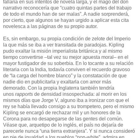
fallaría en sus intentos de novela larga, y el mago del don
narrativo reconocería que “cuatro quintas partes del trabajo
de todo el mundo han de ser malas”. A nadie sorprenderá,
por cierto, que algunos se hayan urgido a aplicar esta cita
novelesca a las páginas de su propio autor.
Es, sin embargo, su propia condición de zelote del Imperio
la que más se iba a ver transitada de paradojas. Kipling
pudo exaltar la misión imperialista británica y al mismo
tiempo convertirse –tal vez su mejor apuesta moral– en el
mayor fustigador de su soberbia. En lo tocante a su relación
literaria con la India, todavía conviven el recuerdo gravoso
de “la carga del hombre blanco” y la constatación de que
nadie dio en publicitarla y exaltarla con amor más
demorado. Con la propia Inglaterra también tendría
unos
rapports
de densidad insospechada: al morir en los
mismos días que Jorge V, alguno iba a ironizar con que el
rey se había llevado consigo a su trompetero, pero el mismo
Kipling se encargó de rechazar mil y un honores de la
Corona para no desapegarse de las gentes del común.
Véase que, arquetipo de lo inglés, el país no dejaría de
parecerle nunca “una tierra extranjera”. Y si nunca consideró
en pie de igualdad a los pueblos “non-white”, admira en