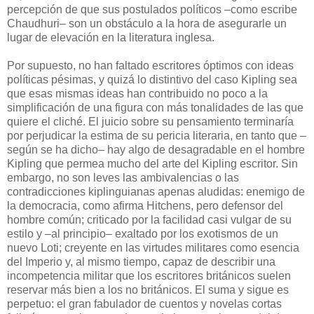
percepción de que sus postulados políticos –como escribe
Chaudhuri– son un obstáculo a la hora de asegurarle un
lugar de elevación en la literatura inglesa.
Por supuesto, no han faltado escritores óptimos con ideas
políticas pésimas, y quizá lo distintivo del caso Kipling sea
que esas mismas ideas han contribuido no poco a la
simplificación de una figura con más tonalidades de las que
quiere el cliché. El juicio sobre su pensamiento terminaría
por perjudicar la estima de su pericia literaria, en tanto que –
según se ha dicho– hay algo de desagradable en el hombre
Kipling que permea mucho del arte del Kipling escritor. Sin
embargo, no son leves las ambivalencias o las
contradicciones kiplinguianas apenas aludidas: enemigo de
la democracia, como afirma Hitchens, pero defensor del
hombre común; criticado por la facilidad casi vulgar de su
estilo y –al principio– exaltado por los exotismos de un
nuevo Loti; creyente en las virtudes militares como esencia
del Imperio y, al mismo tiempo, capaz de describir una
incompetencia militar que los escritores británicos suelen
reservar más bien a los no británicos. El suma y sigue es
perpetuo: el gran fabulador de cuentos y novelas cortas