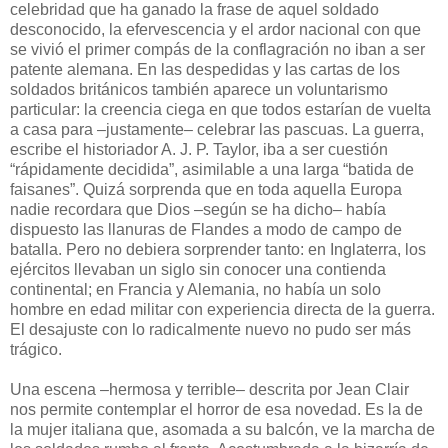
celebridad que ha ganado la frase de aquel soldado
desconocido, la efervescencia y el ardor nacional con que
se vivió el primer compás de la conflagración no iban a ser
patente alemana. En las despedidas y las cartas de los
soldados británicos también aparece un voluntarismo
particular: la creencia ciega en que todos estarían de vuelta
a casa para –justamente– celebrar las pascuas. La guerra,
escribe el historiador A. J. P. Taylor, iba a ser cuestión
“rápidamente decidida”, asimilable a una larga “batida de
faisanes”. Quizá sorprenda que en toda aquella Europa
nadie recordara que Dios –según se ha dicho– había
dispuesto las llanuras de Flandes a modo de campo de
batalla. Pero no debiera sorprender tanto: en Inglaterra, los
ejércitos llevaban un siglo sin conocer una contienda
continental; en Francia y Alemania, no había un solo
hombre en edad militar con experiencia directa de la guerra.
El desajuste con lo radicalmente nuevo no pudo ser más
trágico.
Una escena –hermosa y terrible– descrita por Jean Clair
nos permite contemplar el horror de esa novedad. Es la de
la mujer italiana que, asomada a su balcón, ve la marcha de