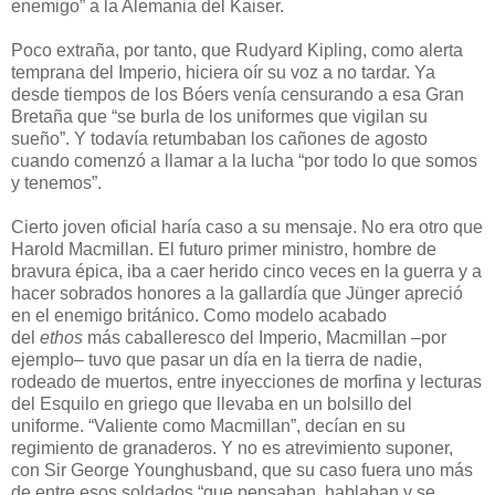
enemigo” a la Alemania del Kaiser.
Poco extraña, por tanto, que Rudyard Kipling, como alerta
temprana del Imperio, hiciera oír su voz a no tardar. Ya
desde tiempos de los Bóers venía censurando a esa Gran
Bretaña que “se burla de los uniformes que vigilan su
sueño”. Y todavía retumbaban los cañones de agosto
cuando comenzó a llamar a la lucha “por todo lo que somos
y tenemos”.
Cierto joven oficial haría caso a su mensaje. No era otro que
Harold Macmillan. El futuro primer ministro, hombre de
bravura épica, iba a caer herido cinco veces en la guerra y a
hacer sobrados honores a la gallardía que Jünger apreció
en el enemigo británico. Como modelo acabado
del
ethos
más caballeresco del Imperio, Macmillan –por
ejemplo– tuvo que pasar un día en la tierra de nadie,
rodeado de muertos, entre inyecciones de morfina y lecturas
del Esquilo en griego que llevaba en un bolsillo del
uniforme. “Valiente como Macmillan”, decían en su
regimiento de granaderos. Y no es atrevimiento suponer,
con Sir George Younghusband, que su caso fuera uno más
de entre esos soldados “que pensaban, hablaban y se