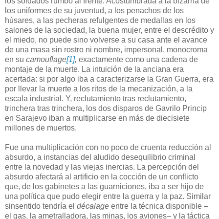
los soldados rumbo al frente. Acostumbrada a la bizarría de
los uniformes de su juventud, a los penachos de los
húsares, a las pecheras refulgentes de medallas en los
salones de la sociedad, la buena mujer, entre el descrédito y
el miedo, no puede sino volverse a su casa ante el avance
de una masa sin rostro ni nombre, impersonal, monocroma
en su
camouflage
[1]
,
exactamente como una cadena de
montaje de la muerte. La intuición de la anciana era
acertada: si por algo iba a caracterizarse la Gran Guerra, era
por llevar la muerte a los ritos de la mecanización, a la
escala industrial. Y, reclutamiento tras reclutamiento,
trinchera tras trinchera, los dos disparos de Gavrilo Princip
en Sarajevo iban a multiplicarse en más de diecisiete
millones de muertos.
Fue una multiplicación con no poco de cruenta reducción al
absurdo, a instancias del aludido desequilibrio criminal
entre la novedad y las viejas inercias. La percepción del
absurdo afectará al artificio en la cocción de un conflicto
que, de los gabinetes a las guarniciones, iba a ser hijo de
una política que pudo elegir entre la guerra y la paz. Similar
sinsentido tendría el
décalage
entre la técnica disponible –
el gas, la ametralladora, las minas, los aviones– y la táctica