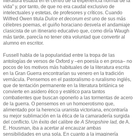
literatura estaba en el centro de la experiencia normal de la
vida” y, por tanto, de que no era caudal exclusivo de
intelectuales y estetas, de profesores y críticos. Cuando
Wilfred Owen titula
Dulce et decorum est
uno de sus más
célebres poemas, el guiño horaciano desvela el andamiaje
clasicista de un itinerario educativo que, como diría Waugh
más tarde, parecía no tener otra voluntad que convertir al
alumno en escritor.
Fussell habla de la popularidad entre la tropa de las
antologías de versos de Oxford y –en poesía o en prosa– no
pocos de los motivos más habituales de la literatura escrita
en la Gran Guerra encontrarían su venero en la tradición
vernácula. Pensemos en el pastoralismo o ruralismo inglés,
que de tentación permanente en la literatura británica se
convierte en asidero ético y estético para tantos
combatientes que buscan oponerlo a las tormentas de acero
de la guerra. O pensemos en un homoerotismo que,
alimentado por la herencia uranista victoriana, encontraría
su mejor sublimación en la ética de la camaradería surgida
del conflicto. Un éxito del calibre de
A Shropshire lad,
de A.
E. Housman, iba a acertar al encauzar ambas
sensibilidades en una sola. En cuanto a la imaginería