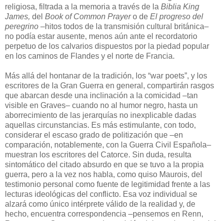
religiosa, filtrada a la memoria a través de la
Biblia King
James,
del
Book of Common Prayer
o de
El progreso del
peregrino
–hitos todos de la transmisión cultural británica–
no podía estar ausente, menos aún ante el recordatorio
perpetuo de los calvarios dispuestos por la piedad popular
en los caminos de Flandes y el norte de Francia.
Más allá del hontanar de la tradición, los “war poets”, y los
escritores de la Gran Guerra en general, compartirán rasgos
que abarcan desde una inclinación a la comicidad –tan
visible en Graves– cuando no al humor negro, hasta un
aborrecimiento de las jerarquías no inexplicable dadas
aquellas circunstancias. Es más estimulante, con todo,
considerar el escaso grado de politización que –en
comparación, notablemente, con la Guerra Civil Española–
muestran los escritores del Catorce. Sin duda, resulta
sintomático del citado absurdo en que se tuvo a la propia
guerra, pero a la vez nos habla, como quiso Maurois, del
testimonio personal como fuente de legitimidad frente a las
lecturas ideológicas del conflicto. Esa voz individual se
alzará como único intérprete válido de la realidad y, de
hecho, encuentra correspondencia –pensemos en Renn,