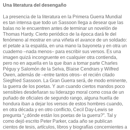
Una literatura del desengaño
La presencia de la literatura en la Primera Guerra Mundial
es tan intensa que todo un Sassoon llega a desear que las
balas no le encuentren antes de terminar un novelón de
Thomas Hardy. Cierto periódico de la época dará fe del
fenómeno al mostrar en una viñeta el avance de un soldado:
el petate a la espalda, en una mano la bayoneta y en otra un
cuaderno –nada menos– para escribir sus versos. Es una
imagen quizá incongruente en cualquier otra contienda,
pero no en aquella en la que iban a tomar parte Charles
Péguy y Salomón de la Selva, Blaise Cendrars y Wilfred
Owen, además de –entre tantos otros– el recién citado
Siegfried Sassoon. La Gran Guerra será, de modo eminente,
la guerra de los poetas. Y aun cuando ciertos mandos poco
sensibles desdeñaran su liderazgo moral como cosa de un
puñado de oficiales de segundo rango, alguna huella de
hondura iban a dejar los versos de estos hombres cuando,
en otra década y en otro conflicto, Cecil Day-Lewis se
pregunta “¿dónde están los poetas de la guerra?”. Tal y
como dejó escrito Peter Parker, cada año se publican
cientos de tesis, artículos, libros y biografías concernientes a