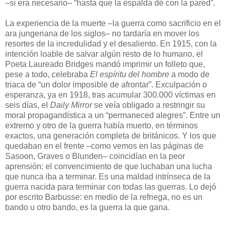
–si era necesario– “hasta que la espalda dé con la pared”.
La experiencia de la muerte –la guerra como sacrificio en el
ara jungeriana de los siglos– no tardaría en mover los
resortes de la incredulidad y el desaliento. En 1915, con la
intención loable de salvar algún resto de lo humano, el
Poeta Laureado Bridges mandó imprimir un folleto que,
pese a todo, celebraba
El espíritu del hombre
a modo de
triaca de “un dolor imposible de afrontar”. Exculpación o
esperanza, ya en 1918, tras acumular 300.000 víctimas en
seis días, el
Daily Mirror
se veía obligado a restringir su
moral propagandística a un “permaneced alegres”. Entre un
extremo y otro de la guerra había muerto, en términos
exactos, una generación completa de británicos. Y los que
quedaban en el frente –como vemos en las páginas de
Sasoon, Graves o Blunden– coincidían en la peor
aprensión: el convencimiento de que luchaban una lucha
que nunca iba a terminar. Es una maldad intrínseca de la
guerra nacida para terminar con todas las guerras. Lo dejó
por escrito Barbusse: en medio de la refriega, no es un
bando u otro bando, es la guerra la que gana.