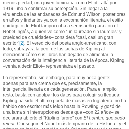
menos piedad, una joven luminaria como Eliot –allá por
1919– iba a confirmar su percepción. Sin llegar a la
virulencia de las andanadas de Edmund Wilson, posteriores
en años y lindantes ya con la excomunión literaria, el estilo
quirúrgico de Eliot tampoco iba a ser risueño para con el
Nobel inglés, a quien ve como “un laureado sin laureles” y –
crueldad de crueldades– considera “casi, casi un gran
escritor”
[2]
. El veredicto del poeta anglo-americano, con
todo, subrayará la peor de las tachas de Kipling al
mencionar cómo sus libros han dejado de alimentar la
conversación de la inteligencia literaria de la época. Kipling
–venía a decir Eliot– representaba el pasado.
Lo representaba, sin embargo, para muy poca gente:
apenas para esa crema que es, precisamente, la
inteligencia literaria de cada generación. Para el amplio
resto, basta con agolpar los datos para colegir su llegada:
Kipling ha sido el último poeta de masas en Inglaterra, no ha
habido otro escritor más leído hasta la Rowling, y gozó de
una fama sin interrupciones desde que –con 22 años– se
declarara abierto el “Kipling furore” con
El hombre que pudo
reinar
. Conseguir el Nobel más temprano de la Historia –y el