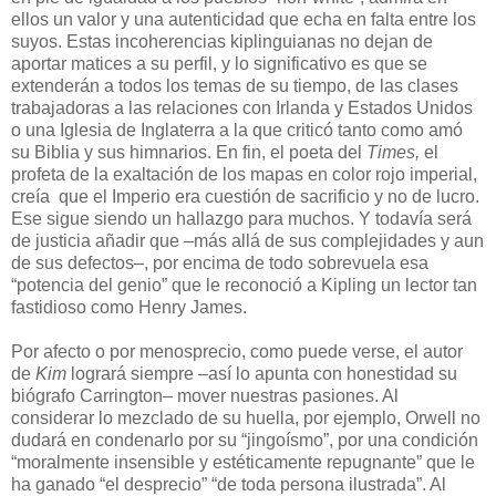
ellos un valor y una autenticidad que echa en falta entre los
suyos. Estas incoherencias kiplinguianas no dejan de
aportar matices a su perfil, y lo significativo es que se
extenderán a todos los temas de su tiempo, de las clases
trabajadoras a las relaciones con Irlanda y Estados Unidos
o una Iglesia de Inglaterra a la que criticó tanto como amó
su Biblia y sus himnarios. En fin, el poeta del
Times,
el
profeta de la exaltación de los mapas en color rojo imperial,
creía que el Imperio era cuestión de sacrificio y no de lucro.
Ese sigue siendo un hallazgo para muchos. Y todavía será
de justicia añadir que –más allá de sus complejidades y aun
de sus defectos–, por encima de todo sobrevuela esa
“potencia del genio” que le reconoció a Kipling un lector tan
fastidioso como Henry James.
Por afecto o por menosprecio, como puede verse, el autor
de
Kim
logrará siempre –así lo apunta con honestidad su
biógrafo Carrington– mover nuestras pasiones. Al
considerar lo mezclado de su huella, por ejemplo, Orwell no
dudará en condenarlo por su “jingoísmo”, por una condición
“moralmente insensible y estéticamente repugnante” que le
ha ganado “el desprecio” “de toda persona ilustrada”. Al