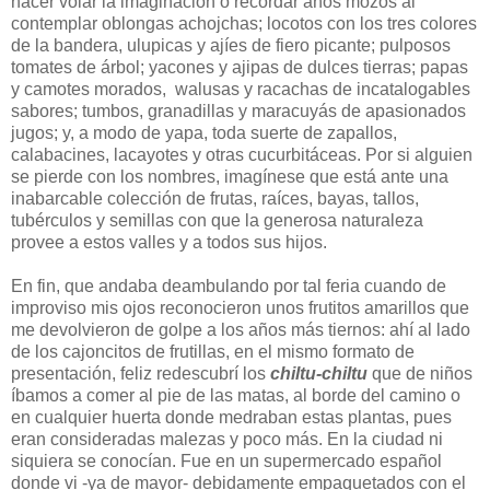
hacer volar la imaginación o recordar años mozos al
contemplar oblongas achojchas; locotos con los tres colores
de la bandera, ulupicas y ajíes de fiero picante; pulposos
tomates de árbol; yacones y ajipas de dulces tierras; papas
y camotes morados, walusas y racachas de incatalogables
sabores; tumbos, granadillas y maracuyás de apasionados
jugos; y, a modo de yapa, toda suerte de zapallos,
calabacines, lacayotes y otras cucurbitáceas. Por si alguien
se pierde con los nombres, imagínese que está ante una
inabarcable colección de frutas, raíces, bayas, tallos,
tubérculos y semillas con que la generosa naturaleza
provee a estos valles y a todos sus hijos.
En fin, que andaba deambulando por tal feria cuando de
improviso mis ojos reconocieron unos frutitos amarillos que
me devolvieron de golpe a los años más tiernos: ahí al lado
de los cajoncitos de frutillas, en el mismo formato de
presentación, feliz redescubrí los
chiltu-chiltu
que de niños
íbamos a comer al pie de las matas, al borde del camino o
en cualquier huerta donde medraban estas plantas, pues
eran consideradas malezas y poco más. En la ciudad ni
siquiera se conocían. Fue en un supermercado español
donde vi -ya de mayor- debidamente empaquetados con el