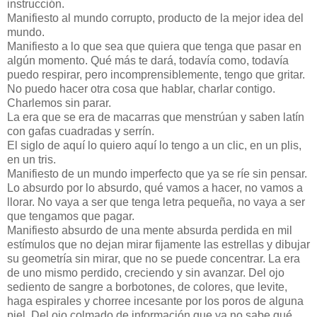
instrucción.
Manifiesto al mundo corrupto, producto de la mejor idea del
mundo.
Manifiesto a lo que sea que quiera que tenga que pasar en
algún momento. Qué más te dará, todavía como, todavía
puedo respirar, pero incomprensiblemente, tengo que gritar.
No puedo hacer otra cosa que hablar, charlar contigo.
Charlemos sin parar.
La era que se era de macarras que menstrúan y saben latín
con gafas cuadradas y serrín.
El siglo de aquí lo quiero aquí lo tengo a un clic, en un plis,
en un tris.
Manifiesto de un mundo imperfecto que ya se ríe sin pensar.
Lo absurdo por lo absurdo, qué vamos a hacer, no vamos a
llorar. No vaya a ser que tenga letra pequeña, no vaya a ser
que tengamos que pagar.
Manifiesto absurdo de una mente absurda perdida en mil
estímulos que no dejan mirar fijamente las estrellas y dibujar
su geometría sin mirar, que no se puede concentrar. La era
de uno mismo perdido, creciendo y sin avanzar. Del ojo
sediento de sangre a borbotones, de colores, que levite,
haga espirales y chorree incesante por los poros de alguna
piel. Del ojo colmado de información que ya no sabe qué