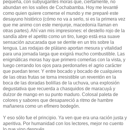
pequeña, con subyugantes moras que, ciertamente, no
abundan en los valles de Cochabamba. Hoy me levanté
como quien quiere comerse el mundo y me preparé este
desayuno histórico (cómo no va a serlo, si es la primera vez
que me animo con este menjunje, macedonia llaman en
otras partes). Ahí van mis impresiones: el destello rojo de la
sandía abre el apetito como un tiro, luego está esa suave
sensación azucarada que se derrite en un tris sobre la
lengua. Las rodajas de plátano aportan mesura y vitalidad
para una jornada larga que exigirá mucho combustible. Las
enigmáticas moras hay que primero comerlas con la vista, y
luego cerrando los ojos para perdonarles el agrio carácter
que puedan tener. Y entre bocado y bocado de cualquiera
de las otras frutas se torna irresistible un reventón en la
boca de las doradas bolillas de la uchuva, una explosión
degustativa que recuerda a chasquidos de maracuyá y
dulzor de mango en su punto maduro. Colosal paleta de
colores y sabores que desapareció a ritmo de hambre
mañanera como un efímero bodegón.
Y eso sólo fue el principio. Ya ven que era una ración justa y
aperitiva. Por humanidad con los lectores, mejor no cuento
lo que vino después.