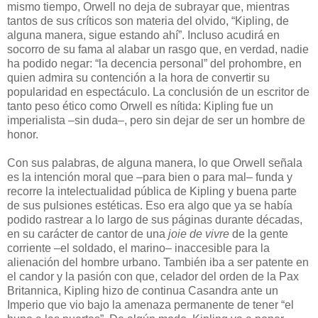
mismo tiempo, Orwell no deja de subrayar que, mientras
tantos de sus críticos son materia del olvido, “Kipling, de
alguna manera, sigue estando ahí”. Incluso acudirá en
socorro de su fama al alabar un rasgo que, en verdad, nadie
ha podido negar: “la decencia personal” del prohombre, en
quien admira su contención a la hora de convertir su
popularidad en espectáculo. La conclusión de un escritor de
tanto peso ético como Orwell es nítida: Kipling fue un
imperialista –sin duda–, pero sin dejar de ser un hombre de
honor.
Con sus palabras, de alguna manera, lo que Orwell señala
es la intención moral que –para bien o para mal– funda y
recorre la intelectualidad pública de Kipling y buena parte
de sus pulsiones estéticas. Eso era algo que ya se había
podido rastrear a lo largo de sus páginas durante décadas,
en su carácter de cantor de una
joie de vivre
de la gente
corriente –el soldado, el marino– inaccesible para la
alienación del hombre urbano. También iba a ser patente en
el candor y la pasión con que, celador del orden de la Pax
Britannica, Kipling hizo de continua Casandra ante un
Imperio que vio bajo la amenaza permanente de tener “el