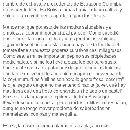
nombre de uchuva, y procedentes de Ecuador o Colombia,
no recuerdo bien. En Bolivia jamás había sido un cultivo y
sólo era un divertimento agridulce para los chicos.
Menos mal que por esto de las modas saludables ya
empieza a cobrar importancia, al parecer. Como sucedió
con el noni, la maca, la chía y otros productos exóticos,
alguien descubrió que esta dorada baya de la familia del
tomate tiene supuestos poderes curativos casi milagrosos.
Como sea, a mí me importa un pepino sus propiedades
medicinales, y si me los llevé a casa fue por puro gusto,
haciéndole caso a mi paladar y despreciando las frutillas
que la misma vendedora intentó encajarme aprovechando
la coyuntura. “Las frutillas son para la gente fresa, caserita”,
le dije, seguro de que no me entendió nadita (a ver, qué hay
más fresa que una fresa coronando un helado o un pastel).
No sé si es la imagen sempiterna de Kim Bassinger
llevándose una a la boca, pero a mí las frutillas me resbalan,
aunque no tengo mayor problema de saborearlas en
mermeladas, con pan y mantequilla.
Eso sí, la caserita logró colarme otra cajita, aun más